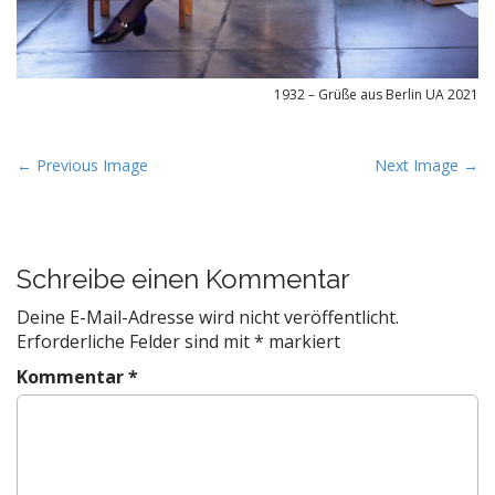
1932 – Grüße aus Berlin UA 2021
P
← Previous Image
Next Image →
o
s
t
Schreibe einen Kommentar
n
a
Deine E-Mail-Adresse wird nicht veröffentlicht.
v
Erforderliche Felder sind mit
*
markiert
i
Kommentar
*
g
a
t
i