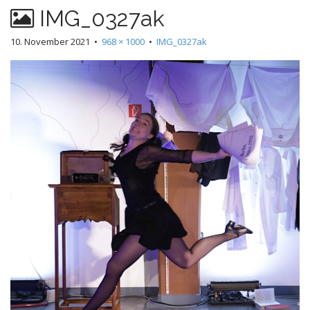
IMG_0327ak
10. November 2021
•
968 × 1000
•
IMG_0327ak