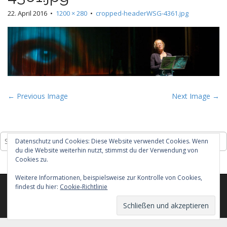
22. April 2016
•
1200 × 280
•
cropped-headerWSG-4361.jpg
P
← Previous Image
Next Image →
o
s
t
Suche
Datenschutz und Cookies: Diese Website verwendet Cookies. Wenn
nach:
n
du die Website weiterhin nutzt, stimmst du der Verwendung von
Cookies zu.
a
v
Weitere Informationen, beispielsweise zur Kontrolle von Cookies,
i
findest du hier:
Cookie-Richtlinie
Copyright © 2025
[Ak.T]-heater
. All Rights Reserved.
g
The Matheson Theme by
bavotasan.com
.
a