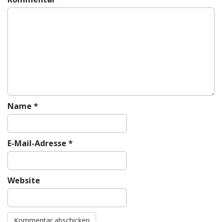
g
a
t
i
o
n
Name
*
E-Mail-Adresse
*
Website