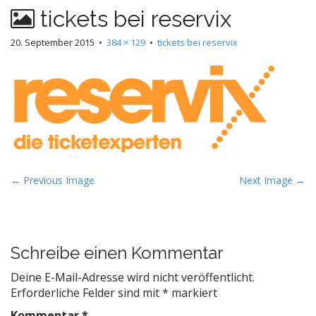
tickets bei reservix
20. September 2015
•
384 × 129
•
tickets bei reservix
P
← Previous Image
Next Image →
o
s
t
Schreibe einen Kommentar
n
a
Deine E-Mail-Adresse wird nicht veröffentlicht.
v
Erforderliche Felder sind mit
*
markiert
i
Kommentar
*