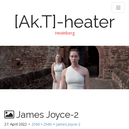
[Ak.T]-heater
Heidelberg
M
S
k
a
i
i
p
n
t
m
o
e
c
n
o
n
u
t
e
James Joyce-2
n
t
27. April 2022
•
2560 × 2560
•
James Joyce-2