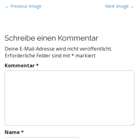
P
← Previous Image
Next Image →
o
s
t
Schreibe einen Kommentar
n
a
Deine E-Mail-Adresse wird nicht veröffentlicht.
v
Erforderliche Felder sind mit
*
markiert
i
Kommentar
*
g
a
t
i
o
n
Name
*