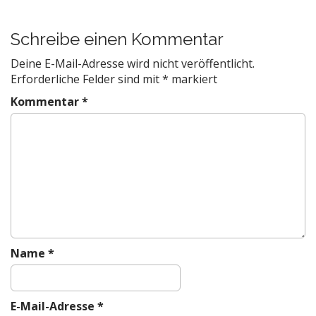
s
t
Schreibe einen Kommentar
n
a
Deine E-Mail-Adresse wird nicht veröffentlicht.
v
Erforderliche Felder sind mit
*
markiert
i
Kommentar
*
g
a
t
i
o
n
Name
*
E-Mail-Adresse
*