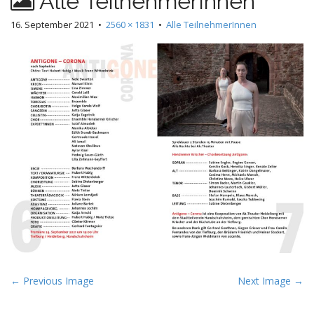
Alle TeilnehmerInnen
16. September 2021
•
2560 × 1831
•
Alle TeilnehmerInnen
P
← Previous Image
Next Image →
o