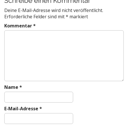
Schreibe einen Kommentar
n
a
Deine E-Mail-Adresse wird nicht veröffentlicht.
v
Erforderliche Felder sind mit
*
markiert
i
Kommentar
*
g
a
t
i
o
n
Name
*
E-Mail-Adresse
*